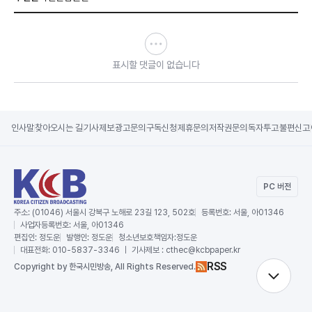
표시할 댓글이 없습니다
인사말
찾아오시는 길
기사제보
광고문의
구독신청
제휴문의
저작권문의
독자투고
불편신고
PC 버전
주소:
(01046) 서울시 강북구 노해로 23길 123, 502호
등록번호:
서울, 아01346
사업자등록번호:
서울, 아01346
편집인:
정도운
발행인:
정도운
청소년보호책임자:
정도운
대표전화:
010-5837-3346 ｜ 기사제보 : cthec@kcbpaper.kr
RSS
Copy
right by 한국시민방송,
All Rights Reserved.