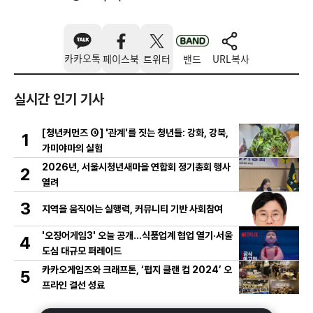
카카오톡
페이스북
트위터
밴드
URL복사
실시간 인기 기사
[청년커먼즈 ④] '관계'를 짓는 청년들: 강화, 강북,
1
가미야마의 실험
2026년, 서울시청년새마을 연합회 정기총회 행사
2
열려
3
지역을 움직이는 실행력, 커뮤니티 기반 사회참여
'오징어게임3' 오늘 공개…식품업계 협업 열기·서울
4
도심 대규모 퍼레이드
카카오게임즈와 크래프톤, ‘펍지 클랜 컵 2024’ 오
5
프라인 결선 성료