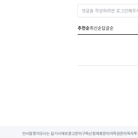
댓글을 작성하려면 로그인해주
추천순
최신순
답글순
인사말
찾아오시는 길
기사제보
광고문의
구독신청
제휴문의
저작권문의
독자투