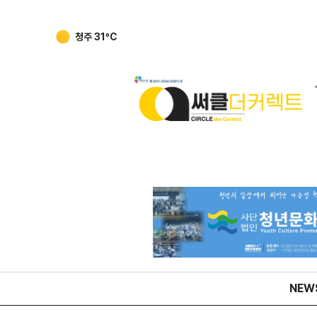
청주
31
ºC
NEW