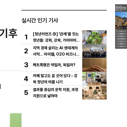
실시간 인기 기사
 기후
[청년커먼즈 ④] '관계'를 짓는
1
청년들: 강화, 강북, 가미야마의
실험
지역 경제 살리는 AI 생태계의
2
서막... 아이웹, O2O 비즈니스
플랫폼 '동네꿀단지' 사전 설명
3
팩트폭행은 약일까, 독일까?
회 성료
카페 말고도 갈 곳이 있다 - 강
4
북 청년의 여름 나기
개
결과물 중심의 문학 지원, 과정
5
지원으로 넓혀야