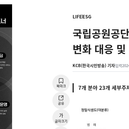
LIFE
ESG
국립공원공단,
변화 대응 및
KCB(한국시민방송) 기자
입력
202
북마크
7개 분야 23개 세부
공유
가
글자크기