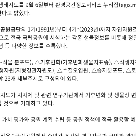
태지도를 9월 6일부터 환경공간정보서비스 누리집(egis.me.
한다고 밝혔다.
원공단의 1기(1991년)부터 4기*(2023년)까지 자연자원
으로 전국 국립공원에 서식하는 각종 생물정보를 비롯해 정밀
형 등 다양한 정보를 수록했다.
·식물 분포도), △기후변화(기후변화생물지표종), △식생자
지형자원(지형경관자원도), △수질오염원, △습지분포도, △
야 23개 세부주제로 구성되어 있다.
지도가 지자체 및 관련 연구기관에서 기후변화 및 생물상 변
 것으로 기대하고 있다.
가치 평가와 공원 계획 수립 등 공원 정책에 적극 활용할 
장은 “국립공원에서 수년간 조사된 연구자료가 국민과 관