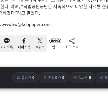
한다”라며, “국립공원공단은 지속적으로 다양한 자료를 
력하겠다”라고 말했다.
wwwwhw@kcbpaper.com
카카오톡
페이스북
트위터
밴드
URL복사
0
0
0
👍 좋아요
💡 유익해요
😢 슬퍼요
😡 