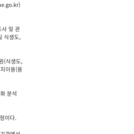
go.kr)
조사 및 관
 식생도,
원(식생도,
토지이용(용
화 분석
예정이다.
계기관에서