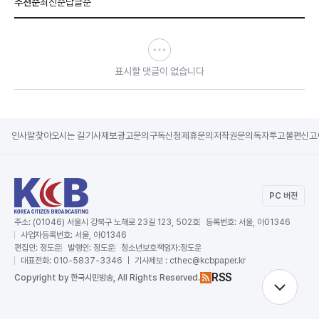
추천순
최신순
답글순
표시할 댓글이 없습니다
인사말
찾아오시는 길
기사제보
광고문의
구독신청
제휴문의
저작권문의
독자투고
불편신고
PC 버전
주소:
(01046) 서울시 강북구 노해로 23길 123, 502호
등록번호:
서울, 아01346
사업자등록번호:
서울, 아01346
편집인:
정도운
발행인:
정도운
청소년보호책임자:
정도운
대표전화:
010-5837-3346 ｜ 기사제보 : cthec@kcbpaper.kr
RSS
Copy
right by 한국시민방송,
All Rights Reserved.