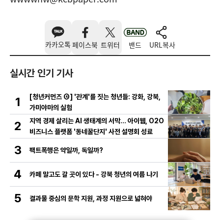
카카오톡
페이스북
트위터
밴드
URL복사
실시간 인기 기사
[청년커먼즈 ④] '관계'를 짓는 청년들: 강화, 강북,
1
가미야마의 실험
지역 경제 살리는 AI 생태계의 서막... 아이웹, O2O
2
비즈니스 플랫폼 '동네꿀단지' 사전 설명회 성료
3
팩트폭행은 약일까, 독일까?
4
카페 말고도 갈 곳이 있다 - 강북 청년의 여름 나기
5
결과물 중심의 문학 지원, 과정 지원으로 넓혀야