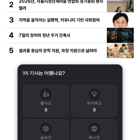
2026년, 서울시청년새마을 연합회 정기총회 행사
2
열려
3
지역을 움직이는 실행력, 커뮤니티 기반 사회참여
4
7월의 장마와 청년 주거 잔혹사
5
결과물 중심의 문학 지원, 과정 지원으로 넓혀야
이 기사는 어땠나요?
👍
💡
좋아요
유익해요
0
0
😢
😡
슬퍼요
화나요