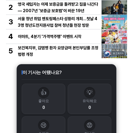
영국 세입자는 이제 보증금을 돌려받고 집을 나간다
2
— 2007년 '보증금 보호법'이 바꾼 19년
서울 청년 취업 멘토링페스타 성황리 개최…첫날 4
3
3명 청년도전지원사업 참여 청년들 현장 방문
4
이마트, 4분기 '가격역주행' 이벤트 시작
보건복지부, 감염병 환자 요양급여 본인부담률 조정
5
법령 개정
이 기사는 어땠나요?
👍
💡
좋아요
유익해요
0
0
😢
😡