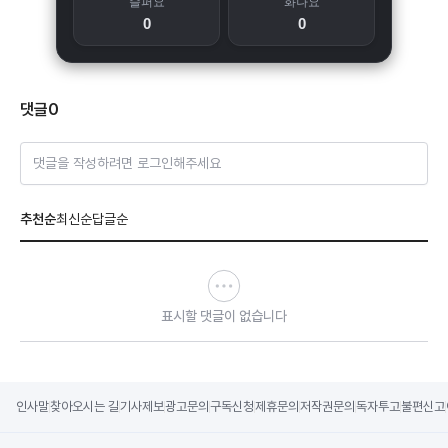
슬퍼요
화나요
0
0
댓글
0
댓글을 작성하려면 로그인해주세요
추천순
최신순
답글순
표시할 댓글이 없습니다
인사말
찾아오시는 길
기사제보
광고문의
구독신청
제휴문의
저작권문의
독자투고
불편신고