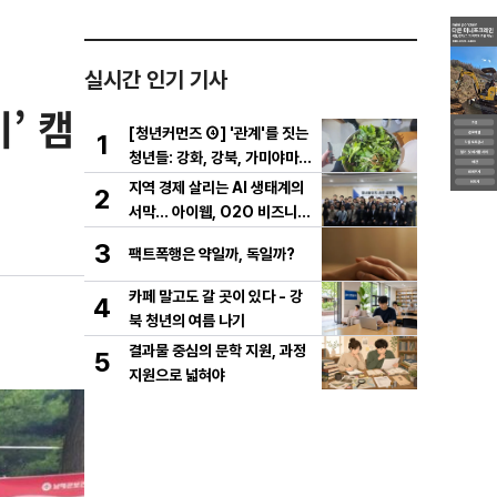
실시간 인기 기사
’ 캠
[청년커먼즈 ④] '관계'를 짓는
1
청년들: 강화, 강북, 가미야마의
실험
지역 경제 살리는 AI 생태계의
2
서막... 아이웹, O2O 비즈니스
플랫폼 '동네꿀단지' 사전 설명
3
팩트폭행은 약일까, 독일까?
회 성료
카페 말고도 갈 곳이 있다 - 강
4
북 청년의 여름 나기
결과물 중심의 문학 지원, 과정
5
지원으로 넓혀야