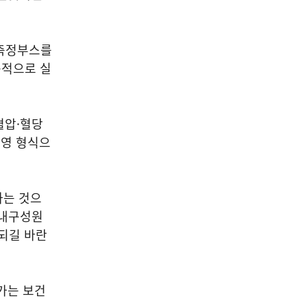
강측정부스를
목적으로 실
혈압·혈당
운영 형식으
하는 것으
학내구성원
되길 바란
가는 보건