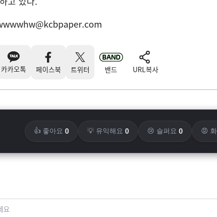
하고 있다.
wwwwhw@kcbpaper.com
카카오톡
페이스북
트위터
밴드
URL복사
0
0
0
👍 좋아요
💡 유익해요
😢 슬퍼요
😡 
세요