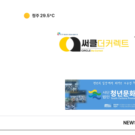
강릉
27.5
ºC
NEW