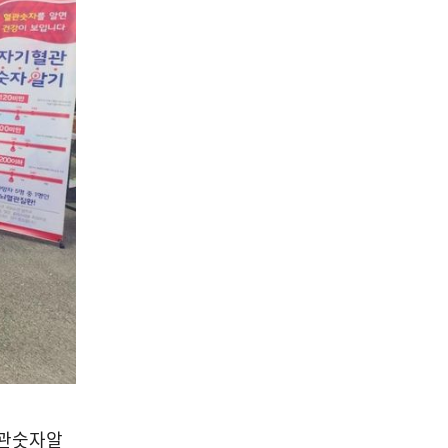
혈관숫자알