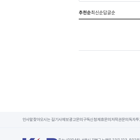
추천순
최신순
답글순
인사말
찾아오시는 길
기사제보
광고문의
구독신청
제휴문의
저작권문의
독자투