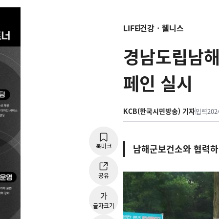
LIFE
건강ㆍ웰니스
경남도립남해대
페인 실시
KCB(한국시민방송) 기자
입력
202
북마크
남해군보건소와 협력하여
공유
가
글자크기