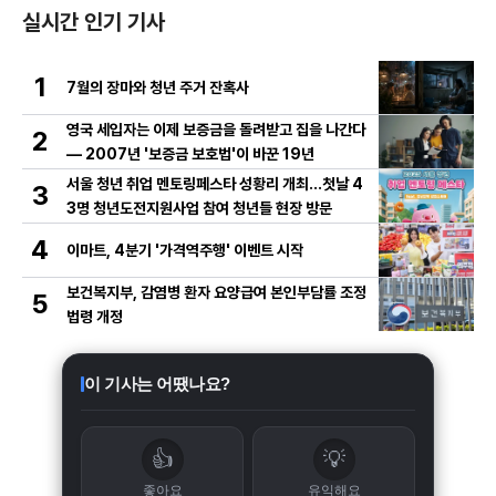
실시간 인기 기사
1
7월의 장마와 청년 주거 잔혹사
영국 세입자는 이제 보증금을 돌려받고 집을 나간다
2
— 2007년 '보증금 보호법'이 바꾼 19년
서울 청년 취업 멘토링페스타 성황리 개최…첫날 4
3
3명 청년도전지원사업 참여 청년들 현장 방문
4
이마트, 4분기 '가격역주행' 이벤트 시작
보건복지부, 감염병 환자 요양급여 본인부담률 조정
5
법령 개정
이 기사는 어땠나요?
👍
💡
좋아요
유익해요