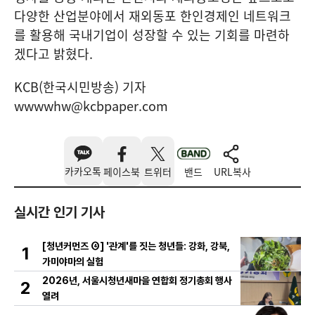
다양한 산업분야에서 재외동포 한인경제인 네트워크
를 활용해 국내기업이 성장할 수 있는 기회를 마련하
겠다고 밝혔다.
KCB(한국시민방송) 기자
wwwwhw@kcbpaper.com
카카오톡
페이스북
트위터
밴드
URL복사
실시간 인기 기사
[청년커먼즈 ④] '관계'를 짓는 청년들: 강화, 강북,
1
가미야마의 실험
2026년, 서울시청년새마을 연합회 정기총회 행사
2
열려