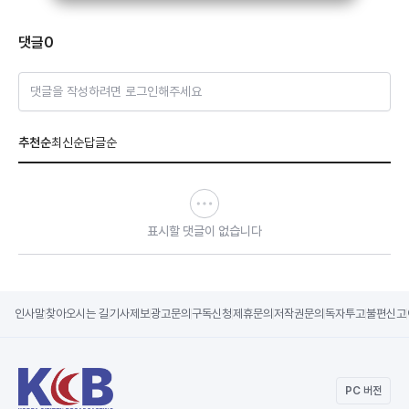
댓글
0
댓글을 작성하려면 로그인해주세요
추천순
최신순
답글순
표시할 댓글이 없습니다
인사말
찾아오시는 길
기사제보
광고문의
구독신청
제휴문의
저작권문의
독자투고
불편신고
PC 버전