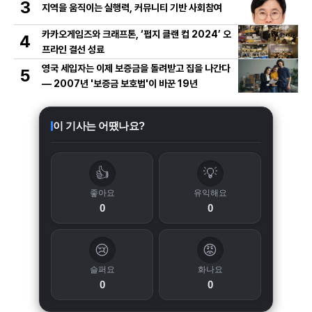
3
지역을 움직이는 실행력, 커뮤니티 기반 사회참여
카카오게임즈와 크래프톤, ‘펍지 클랜 컵 2024’ 오
4
프라인 결선 성료
영국 세입자는 이제 보증금을 돌려받고 집을 나간다
5
— 2007년 '보증금 보호법'이 바꾼 19년
이 기사는 어땠나요?
👍
💡
좋아요
유익해요
0
0
😢
😡
슬퍼요
화나요
0
0