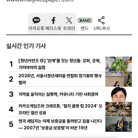
카카오톡
페이스북
트위터
밴드
URL복사
실시간 인기 기사
[청년커먼즈 ④] '관계'를 짓는 청년들: 강화, 강북,
1
가미야마의 실험
2026년, 서울시청년새마을 연합회 정기총회 행사
2
열려
3
지역을 움직이는 실행력, 커뮤니티 기반 사회참여
카카오게임즈와 크래프톤, ‘펍지 클랜 컵 2024’ 오
4
프라인 결선 성료
영국 세입자는 이제 보증금을 돌려받고 집을 나간다
5
— 2007년 '보증금 보호법'이 바꾼 19년