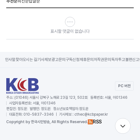
추천순
최신순
답글순
표시할 댓글이 없습니다
인사말
찾아오시는 길
기사제보
광고문의
구독신청
제휴문의
저작권문의
독자투고
불편신고
PC 버전
주소:
(01046) 서울시 강북구 노해로 23길 123, 502호
등록번호:
서울, 아01346
사업자등록번호:
서울, 아01346
편집인:
정도운
발행인:
정도운
청소년보호책임자:
정도운
대표전화:
010-5837-3346 ｜ 기사제보 : cthec@kcbpaper.kr
RSS
Copy
right by 한국시민방송,
All Rights Reserved.