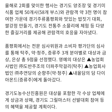
올해로 2회를 맞이한 행사는 경기도 양조장 및 경기미
식품 업체 50개사(58개 부스)와 관람객 약 3천 명이 참
여한 가운데 경기주류품평회와 맛있는 밥짓기 대회,
쌀강정 만들기, 경기도 전통주 소믈리에 체험 등 다양
한 즐길거리를 제공해 관람객의 호응을 자아냈다.
품평회에서는 전문 심사위원과 소비자 평가단의 심사
를 통해 탁주, 약·청주, 증류주 3개 분야별로 대상과 금
상, 은상 총 9점을 선정했다. 영예의 대상은 ▲농업회
사법인 ㈜도반주조의 더파주막걸리(탁주) ▲농업회사
법인 ㈜추연당의 순향주(약·청주) ▲내올담의 담 다이
아몬드(증류주)에게 돌아갔다.
경기도농수산진흥원은 대상을 포함한 각 수상 업체에
게 상금과 상패, 경기도 그릴마스터 선발대회 참여 등
의 혜택을 제공할 계획이다.