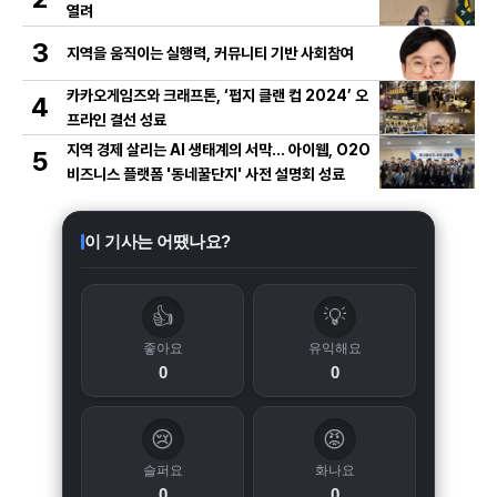
열려
3
지역을 움직이는 실행력, 커뮤니티 기반 사회참여
카카오게임즈와 크래프톤, ‘펍지 클랜 컵 2024’ 오
4
프라인 결선 성료
지역 경제 살리는 AI 생태계의 서막... 아이웹, O2O
5
비즈니스 플랫폼 '동네꿀단지' 사전 설명회 성료
이 기사는 어땠나요?
👍
💡
좋아요
유익해요
0
0
😢
😡
슬퍼요
화나요
0
0