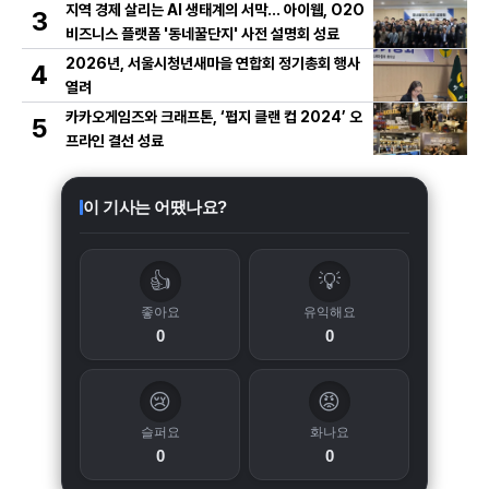
지역 경제 살리는 AI 생태계의 서막... 아이웹, O2O
3
비즈니스 플랫폼 '동네꿀단지' 사전 설명회 성료
2026년, 서울시청년새마을 연합회 정기총회 행사
4
열려
카카오게임즈와 크래프톤, ‘펍지 클랜 컵 2024’ 오
5
프라인 결선 성료
이 기사는 어땠나요?
👍
💡
좋아요
유익해요
0
0
😢
😡
슬퍼요
화나요
0
0