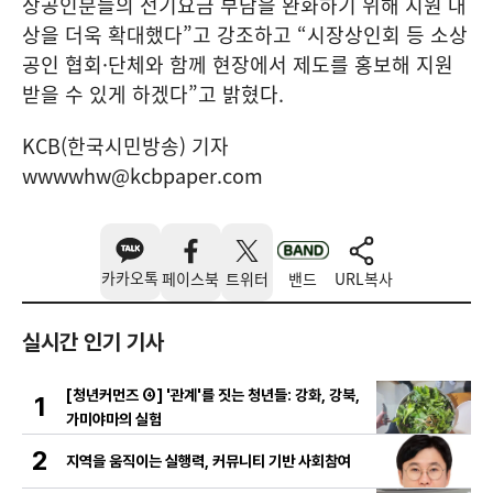
상공인분들의 전기요금 부담을 완화하기 위해 지원 대
상을 더욱 확대했다”고 강조하고 “시장상인회 등 소상
공인 협회·단체와 함께 현장에서 제도를 홍보해 지원
받을 수 있게 하겠다”고 밝혔다.
KCB(한국시민방송) 기자
wwwwhw@kcbpaper.com
카카오톡
페이스북
트위터
밴드
URL복사
실시간 인기 기사
[청년커먼즈 ④] '관계'를 짓는 청년들: 강화, 강북,
1
가미야마의 실험
2
지역을 움직이는 실행력, 커뮤니티 기반 사회참여