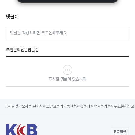
댓글
0
댓글을 작성하려면 로그인해주세요
추천순
최신순
답글순
표시할 댓글이 없습니다
인사말
찾아오시는 길
기사제보
광고문의
구독신청
제휴문의
저작권문의
독자투고
불편신고
PC 버전