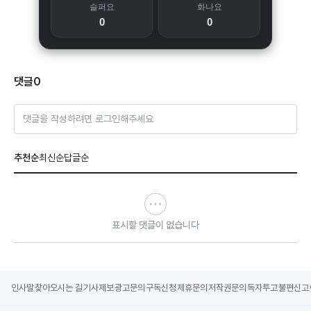
슬퍼요
화나요
0
0
댓글
0
댓글을 작성하려면 로그인해주세요
추천순
최신순
답글순
표시할 댓글이 없습니다
인사말
찾아오시는 길
기사제보
광고문의
구독신청
제휴문의
저작권문의
독자투고
불편신고