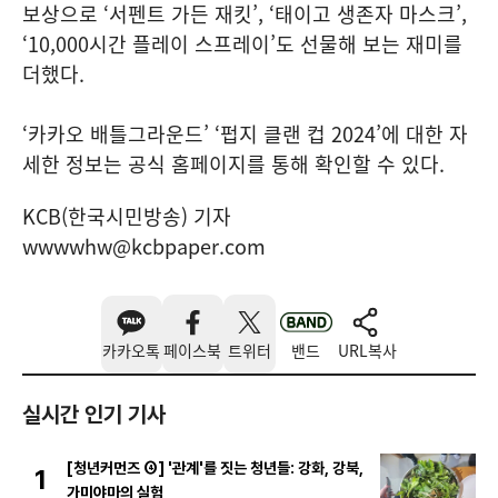
보상으로 ‘서펜트 가든 재킷’, ‘태이고 생존자 마스크’,
‘10,000시간 플레이 스프레이’도 선물해 보는 재미를
더했다.
‘카카오 배틀그라운드’ ‘펍지 클랜 컵 2024’에 대한 자
세한 정보는 공식 홈페이지를 통해 확인할 수 있다.
KCB(한국시민방송) 기자
wwwwhw@kcbpaper.com
카카오톡
페이스북
트위터
밴드
URL복사
실시간 인기 기사
[청년커먼즈 ④] '관계'를 짓는 청년들: 강화, 강북,
1
가미야마의 실험