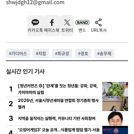
shwjdgh12@gmail.com
카카오톡
페이스북
트위터
밴드
URL복사
#
가디어스
#
지킴
#
최규성
#
경호
#
송무재
실시간 인기 기사
[청년커먼즈 ④] '관계'를 짓는 청년들: 강화, 강북,
1
가미야마의 실험
2026년, 서울시청년새마을 연합회 정기총회 행사
2
열려
3
지역을 움직이는 실행력, 커뮤니티 기반 사회참여
'오징어게임3' 오늘 공개…식품업계 협업 열기·서울
4