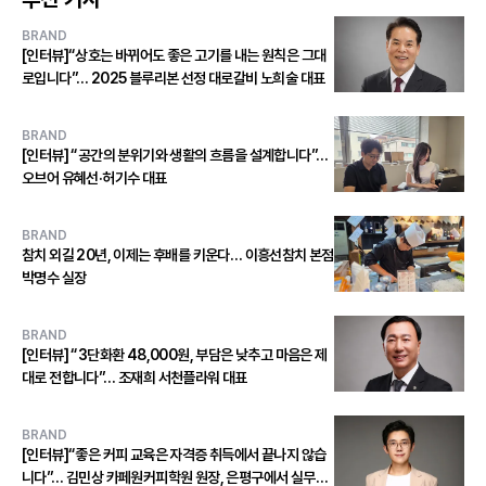
BRAND
[인터뷰]“상호는 바뀌어도 좋은 고기를 내는 원칙은 그대
로입니다”… 2025 블루리본 선정 대로갈비 노희술 대표
BRAND
[인터뷰] “공간의 분위기와 생활의 흐름을 설계합니다”…
오브어 유혜선·허기수 대표
BRAND
참치 외길 20년, 이제는 후배를 키운다… 이흥선참치 본점
박명수 실장
BRAND
[인터뷰] “3단화환 48,000원, 부담은 낮추고 마음은 제
대로 전합니다”… 조재희 서천플라워 대표
BRAND
[인터뷰]“좋은 커피 교육은 자격증 취득에서 끝나지 않습
니다”… 김민상 카페원커피학원 원장, 은평구에서 실무형