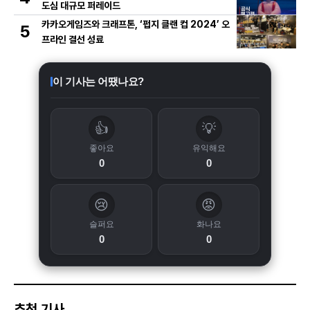
도심 대규모 퍼레이드
카카오게임즈와 크래프톤, ‘펍지 클랜 컵 2024’ 오
5
프라인 결선 성료
이 기사는 어땠나요?
👍
💡
좋아요
유익해요
0
0
😢
😡
슬퍼요
화나요
0
0
추천 기사