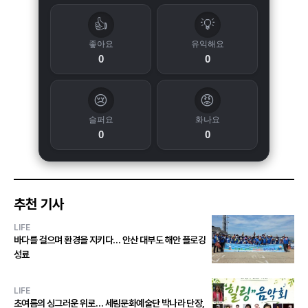
👍
💡
좋아요
유익해요
0
0
😢
😡
슬퍼요
화나요
0
0
추천 기사
LIFE
바다를 걸으며 환경을 지키다… 안산 대부도 해안 플로깅
성료
LIFE
초여름의 싱그러운 위로… 세림문화예술단 박나라 단장,