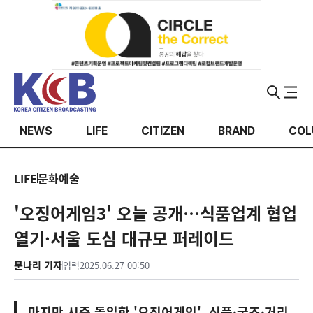
NEWS
LIFE
CITIZEN
BRAND
COL
LIFE
문화예술
'오징어게임3' 오늘 공개…식품업계 협업
열기·서울 도심 대규모 퍼레이드
문나리 기자
입력
2025.06.27 00:50
마지막 시즌 돌입한 '오징어게임', 식품·굿즈·거리