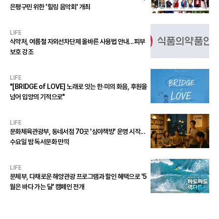
은평구민 위한 '힐링 음악회' 개최
LIFE
식약처, 여름철 자외선차단제 올바른 사용법 안내...피부
보호 강조
LIFE
"[BRIDGE of LOVE] 노래로 잇는 한·미의 화음, 후원을
넘어 입양의 기적으로"
LIFE
문화체육관광부, 동네서점 70곳 '심야책방' 운영 시작...
수요일 밤 독서문화 만끽
LIFE
문체부, 다채로운 해양관광 프로그램과 할인 혜택으로 '5
월은 바다 가는 달' 캠페인 전개