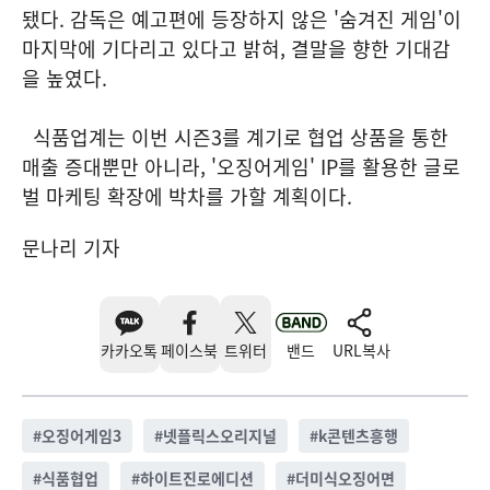
됐다. 감독은 예고편에 등장하지 않은 '숨겨진 게임'이
마지막에 기다리고 있다고 밝혀, 결말을 향한 기대감
을 높였다.
식품업계는 이번 시즌3를 계기로 협업 상품을 통한
매출 증대뿐만 아니라, '오징어게임' IP를 활용한 글로
벌 마케팅 확장에 박차를 가할 계획이다.
문나리 기자
카카오톡
페이스북
트위터
밴드
URL복사
#
오징어게임3
#
넷플릭스오리지널
#
k콘텐츠흥행
#
식품협업
#
하이트진로에디션
#
더미식오징어면