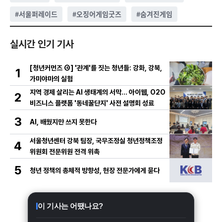
#
서울퍼레이드
#
오징어게임굿즈
#
숨겨진게임
실시간 인기 기사
[청년커먼즈 ④] '관계'를 짓는 청년들: 강화, 강북,
1
가미야마의 실험
지역 경제 살리는 AI 생태계의 서막... 아이웹, O2O
2
비즈니스 플랫폼 '동네꿀단지' 사전 설명회 성료
3
AI, 배웠지만 쓰지 못한다
서울청년센터 강북 팀장, 국무조정실 청년정책조정
4
위원회 전문위원 전격 위촉
5
청년 정책의 총체적 방향성, 현장 전문가에게 묻다
이 기사는 어땠나요?