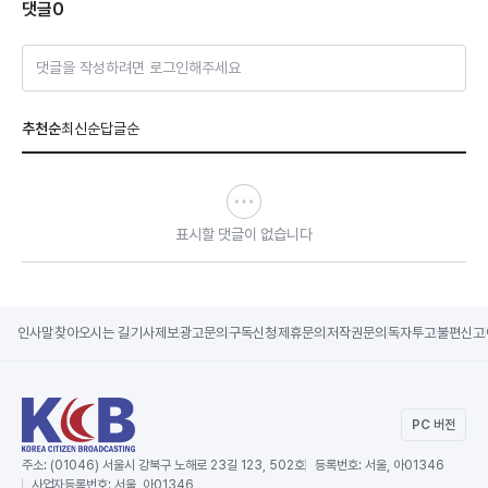
댓글
0
댓글을 작성하려면 로그인해주세요
추천순
최신순
답글순
표시할 댓글이 없습니다
인사말
찾아오시는 길
기사제보
광고문의
구독신청
제휴문의
저작권문의
독자투고
불편신고
PC 버전
주소:
(01046) 서울시 강북구 노해로 23길 123, 502호
등록번호:
서울, 아01346
사업자등록번호:
서울, 아01346