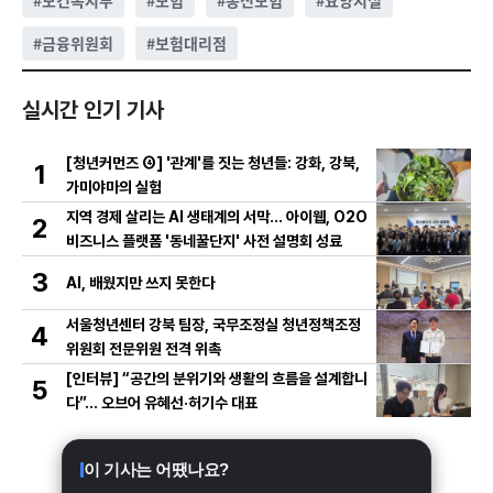
#
보건복지부
#
보험
#
종신보험
#
요양시설
#
금융위원회
#
보험대리점
실시간 인기 기사
[청년커먼즈 ④] '관계'를 짓는 청년들: 강화, 강북,
1
가미야마의 실험
지역 경제 살리는 AI 생태계의 서막... 아이웹, O2O
2
비즈니스 플랫폼 '동네꿀단지' 사전 설명회 성료
3
AI, 배웠지만 쓰지 못한다
서울청년센터 강북 팀장, 국무조정실 청년정책조정
4
위원회 전문위원 전격 위촉
[인터뷰] “공간의 분위기와 생활의 흐름을 설계합니
5
다”… 오브어 유혜선·허기수 대표
이 기사는 어땠나요?