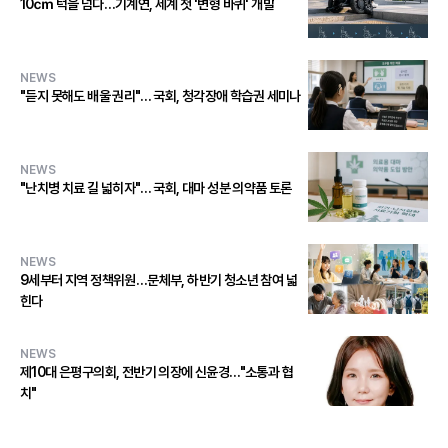
10㎝ 턱을 넘다…기계연, 세계 첫 '변형 바퀴' 개발
NEWS
"듣지 못해도 배울 권리"… 국회, 청각장애 학습권 세미나
NEWS
"난치병 치료 길 넓히자"… 국회, 대마 성분 의약품 토론
NEWS
9세부터 지역 정책위원…문체부, 하반기 청소년 참여 넓
힌다
NEWS
제10대 은평구의회, 전반기 의장에 신윤경…"소통과 협
치"