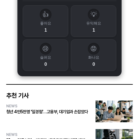
👍
💡
좋아요
유익해요
1
1
😢
😡
슬퍼요
화나요
0
0
추천 기사
NEWS
청년 4만5천명 '일경험'…고용부, 대기업과 손잡았다
NEWS