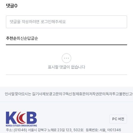
댓글
0
댓글을 작성하려면 로그인해주세요
추천순
최신순
답글순
표시할 댓글이 없습니다
인사말
찾아오시는 길
기사제보
광고문의
구독신청
제휴문의
저작권문의
독자투고
불편신고
PC 버전
주소:
(01046) 서울시 강북구 노해로 23길 123, 502호
등록번호:
서울, 아01346