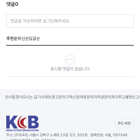
댓글
0
댓글을 작성하려면 로그인해주세요
추천순
최신순
답글순
표시할 댓글이 없습니다
인사말
찾아오시는 길
기사제보
광고문의
구독신청
제휴문의
저작권문의
독자투고
불편신고
PC 버전
주소:
(01046) 서울시 강북구 노해로 23길 123, 502호
등록번호:
서울, 아01346