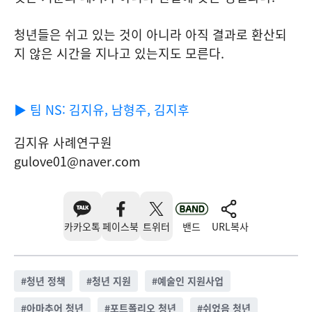
청년들은 쉬고 있는 것이 아니라 아직 결과로 환산되
지 않은 시간을 지나고 있는지도 모른다.
▶
팀
NS:
김지유
,
남형주
,
김지후
김지유 사례연구원
gulove01@naver.com
카카오톡
페이스북
트위터
밴드
URL복사
#
청년 정책
#
청년 지원
#
예술인 지원사업
#
아마추어 청년
#
포트폴리오 청년
#
쉬었음 청년