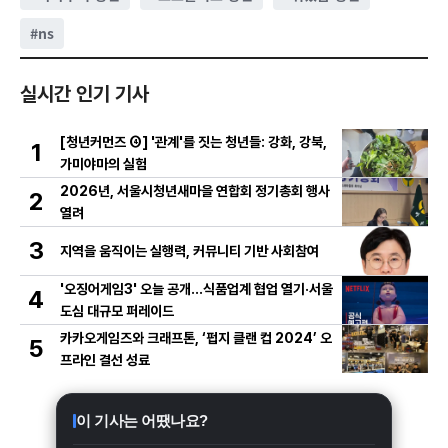
#
ns
실시간 인기 기사
[청년커먼즈 ④] '관계'를 짓는 청년들: 강화, 강북,
1
가미야마의 실험
2026년, 서울시청년새마을 연합회 정기총회 행사
2
열려
3
지역을 움직이는 실행력, 커뮤니티 기반 사회참여
'오징어게임3' 오늘 공개…식품업계 협업 열기·서울
4
도심 대규모 퍼레이드
카카오게임즈와 크래프톤, ‘펍지 클랜 컵 2024’ 오
5
프라인 결선 성료
이 기사는 어땠나요?