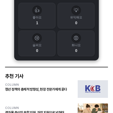
👍
💡
좋아요
유익해요
1
0
😢
😡
슬퍼요
화나요
0
0
추천 기사
COLUMN
청년 정책의 총체적 방향성, 현장 전문가에게 묻다
COLUMN
결과물 중심의 문학 지원, 과정 지원으로 넓혀야