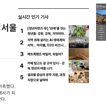
실시간 인기 기사
“서울
[청년커먼즈 ④] '관계'를 짓는
1
청년들: 강화, 강북, 가미야마의
실험
지역 경제 살리는 AI 생태계의
2
서막... 아이웹, O2O 비즈니스
플랫폼 '동네꿀단지' 사전 설명
3
팩트폭행은 약일까, 독일까?
회 성료
카페 말고도 갈 곳이 있다 - 강
4
북 청년의 여름 나기
결과물 중심의 문학 지원, 과정
5
지원으로 넓혀야
위촉했다.
대사가 되
다.