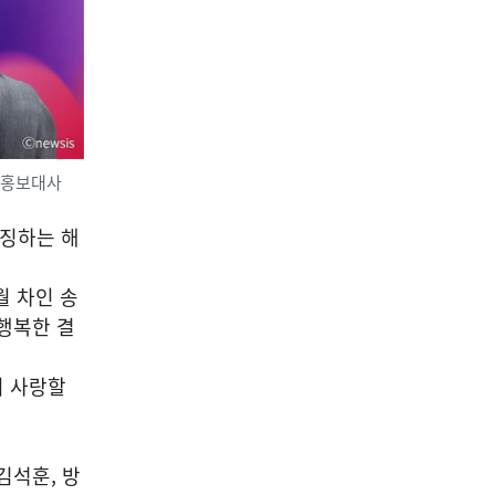
 홍보대사
상징하는 해
월 차인 송
행복한 결
이 사랑할
김석훈, 방