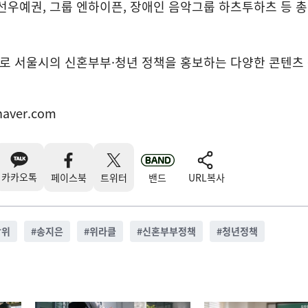
선우예권, 그룹 엔하이픈, 장애인 음악그룹 하츠투하츠 등 총
로 서울시의 신혼부부·청년 정책을 홍보하는 다양한 콘텐츠
aver.com
카카오톡
페이스북
트위터
밴드
URL복사
박위
#
송지은
#
위라클
#
신혼부부정책
#
청년정책