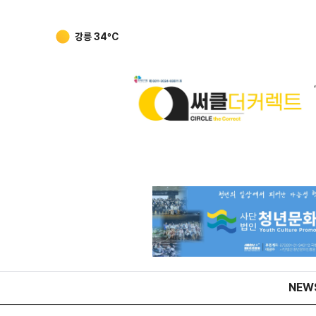
강릉
34
ºC
NEW