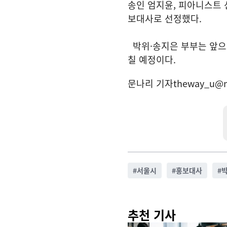
송인 엄지윤, 피아니스트 
보대사로 선정했다.
박위·송지은 부부는 앞으
칠 예정이다.
문나리 기자
theway_u@n
#
서울시
#
홍보대사
#
추천 기사