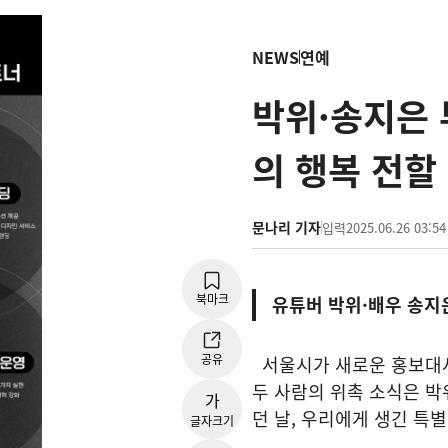
NEWS
연예
박위·송지은 
의 행복 전할
문나리 기자
입력
2025.06.26 03:54
북마크
유튜버 박위·배우 송지
공유
서울시가 새로운 홍보대사로
두 사람의 위촉 소식은 박
가
던 날, 우리에게 생긴 특
글자크기