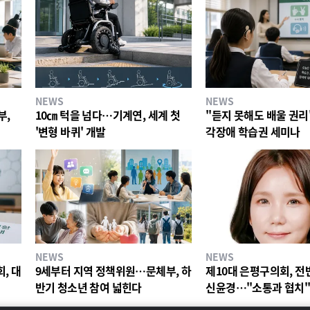
NEWS
NEWS
부,
10㎝ 턱을 넘다…기계연, 세계 첫
"듣지 못해도 배울 권리
'변형 바퀴' 개발
각장애 학습권 세미나
NEWS
NEWS
, 대
9세부터 지역 정책위원…문체부, 하
제10대 은평구의회, 전
반기 청소년 참여 넓힌다
신윤경…"소통과 협치